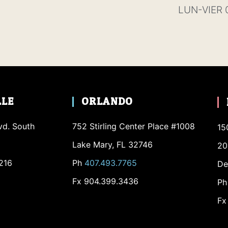
LUN-VIER 
LLE
ORLANDO
vd. South
752 Stirling Center Place #1008
15
Lake Mary, FL 32746
20
2216
Ph
407.493.7765
De
Fx 904.399.3436
P
Fx