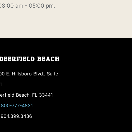
08:00 am - 05:00 pm.
DEERFIELD BEACH
00 E. Hillsboro Blvd., Suite
1
erfield Beach, FL 33441
h
800-777-4831
 904.399.3436