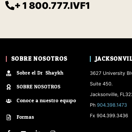
+ 1 800.777.IVF1
SOBRE NOSOTROS
JACKSONVI
Sobre el Dr. Shaykh
3627 University Bl
Suite 450.
SOBRE NOSOTROS
Jacksonville, FL3
Conoce a nuestro equipo
Ph
904.398.1473
Formas
Fx 904.399.3436